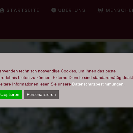
STARTSEITE
ÜBER UNS
MENSCHE
erwenden technisch notwendige Cookies, um Ihnen das beste
rerlebnis bieten zu können. Externe Dienste sind standardmäßig deakti
eitere Informationen lesen Sie unsere
Datenschutzbestimmungen
.
kzeptieren
Personalisieren