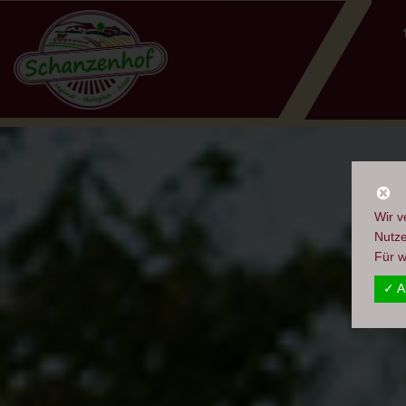
Wir v
Nutze
Für w
✓ A